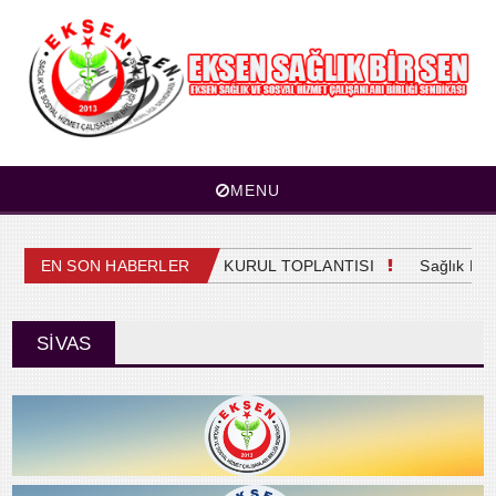
MENU
EN SON HABERLER
4. OLAĞAN GENEL KURUL TOPLANTISI
Sağlık Mesl
SİVAS