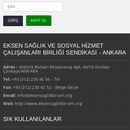
KAYIT OL
EKSEN SAĞLIK VE SOSYAL HİZMET
ÇALIŞANLARI BİRLİĞİ SENDİKASI - ANKARA
Adres :
Atatürk Bulvarı Beyazsaray Apt. 44/16 Kızılay/
Çankaya/ANKARA
Tel:
+90 (312) 230 46 56 - Tel
Fax:
+90 (312) 230 42 52 - Belge Geçer
Email:
info@eksensaglikbirsen.org
Web:
http://www.eksensaglikbirsen.org
SIK KULLANILANLAR