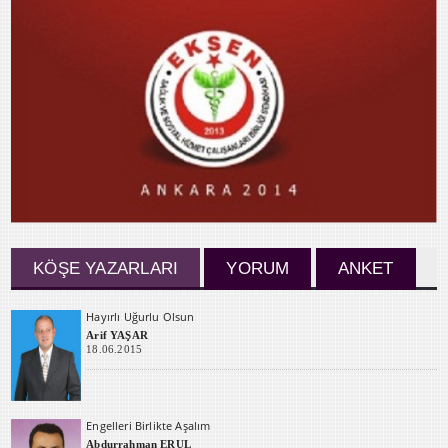
KÖŞE YAZARLARI
YORUM
ANKET
Hayırlı Uğurlu Olsun
Arif YAŞAR
18.06.2015
Engelleri Birlikte Aşalım
Abdurrahman ERUL