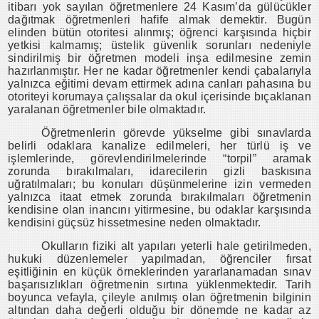
itibarı yok sayılan öğretmenlere 24 Kasım’da gülücükler
dağıtmak öğretmenleri hafife almak demektir. Bugün
elinden bütün otoritesi alınmış; öğrenci karşısında hiçbir
yetkisi kalmamış; üstelik güvenlik sorunları nedeniyle
sindirilmiş bir öğretmen modeli inşa edilmesine zemin
hazırlanmıştır. Her ne kadar öğretmenler kendi çabalarıyla
yalnızca eğitimi devam ettirmek adına canları pahasına bu
otoriteyi korumaya çalışsalar da okul içerisinde bıçaklanan
yaralanan öğretmenler bile olmaktadır.
Öğretmenlerin görevde yükselme gibi sınavlarda
belirli odaklara kanalize edilmeleri, her türlü iş ve
işlemlerinde, görevlendirilmelerinde “torpil” aramak
zorunda bırakılmaları, idarecilerin gizli baskısına
uğratılmaları; bu konuları düşünmelerine izin vermeden
yalnızca itaat etmek zorunda bırakılmaları öğretmenin
kendisine olan inancını yitirmesine, bu odaklar karşısında
kendisini güçsüz hissetmesine neden olmaktadır.
Okulların fiziki alt yapıları yeterli hale getirilmeden,
hukuki düzenlemeler yapılmadan, öğrenciler fırsat
eşitliğinin en küçük örneklerinden yararlanamadan sınav
başarısızlıkları öğretmenin sırtına yüklenmektedir. Tarih
boyunca vefayla, çileyle anılmış olan öğretmenin bilginin
altından daha değerli olduğu bir dönemde ne kadar az