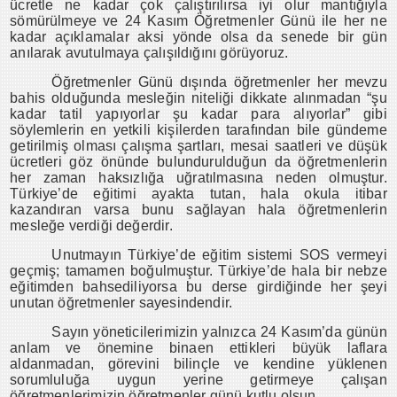
ücretle ne kadar çok çalıştırılırsa iyi olur mantığıyla
sömürülmeye ve 24 Kasım Öğretmenler Günü ile her ne
kadar açıklamalar aksi yönde olsa da senede bir gün
anılarak avutulmaya çalışıldığını görüyoruz.
Öğretmenler Günü dışında öğretmenler her mevzu
bahis olduğunda mesleğin niteliği dikkate alınmadan “şu
kadar tatil yapıyorlar şu kadar para alıyorlar” gibi
söylemlerin en yetkili kişilerden tarafından bile gündeme
getirilmiş olması çalışma şartları, mesai saatleri ve düşük
ücretleri göz önünde bulundurulduğun da öğretmenlerin
her zaman haksızlığa uğratılmasına neden olmuştur.
Türkiye’de eğitimi ayakta tutan, hala okula itibar
kazandıran varsa bunu sağlayan hala öğretmenlerin
mesleğe verdiği değerdir.
Unutmayın Türkiye’de eğitim sistemi SOS vermeyi
geçmiş; tamamen boğulmuştur. Türkiye’de hala bir nebze
eğitimden bahsediliyorsa bu derse girdiğinde her şeyi
unutan öğretmenler sayesindendir.
Sayın yöneticilerimizin yalnızca 24 Kasım’da günün
anlam ve önemine binaen ettikleri büyük laflara
aldanmadan, görevini bilinçle ve kendine yüklenen
sorumluluğa uygun yerine getirmeye çalışan
öğretmenlerimizin öğretmenler günü kutlu olsun.