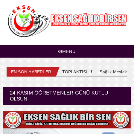
MENU
4. OLAĞAN GENEL KURUL TOPLANTISI
EN SON HABERLER
Sağlık Meslek Mensu
24 KASIM ÖĞRETMENLER GÜNÜ KUTLU
OLSUN