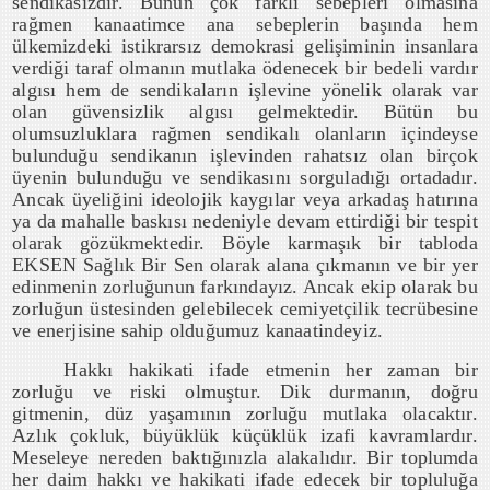
sendikasızdır. Bunun çok farklı sebepleri olmasına
rağmen kanaatimce ana sebeplerin başında hem
ülkemizdeki istikrarsız demokrasi gelişiminin insanlara
verdiği taraf olmanın mutlaka ödenecek bir bedeli vardır
algısı hem de sendikaların işlevine yönelik olarak var
olan güvensizlik algısı gelmektedir. Bütün bu
olumsuzluklara rağmen sendikalı olanların içindeyse
bulunduğu sendikanın işlevinden rahatsız olan birçok
üyenin bulunduğu ve sendikasını sorguladığı ortadadır.
Ancak üyeliğini ideolojik kaygılar veya arkadaş hatırına
ya da mahalle baskısı nedeniyle devam ettirdiği bir tespit
olarak gözükmektedir. Böyle karmaşık bir tabloda
EKSEN Sağlık Bir Sen olarak alana çıkmanın ve bir yer
edinmenin zorluğunun farkındayız. Ancak ekip olarak bu
zorluğun üstesinden gelebilecek cemiyetçilik tecrübesine
ve enerjisine sahip olduğumuz kanaatindeyiz.
Hakkı hakikati ifade etmenin her zaman bir
zorluğu ve riski olmuştur. Dik durmanın, doğru
gitmenin, düz yaşamının zorluğu mutlaka olacaktır.
Azlık çokluk, büyüklük küçüklük izafi kavramlardır.
Meseleye nereden baktığınızla alakalıdır. Bir toplumda
her daim hakkı ve hakikati ifade edecek bir topluluğa