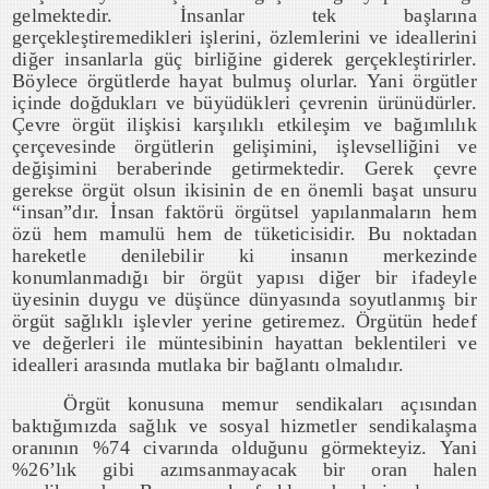
gelmektedir. İnsanlar tek başlarına
gerçekleştiremedikleri işlerini, özlemlerini ve ideallerini
diğer insanlarla güç birliğine giderek gerçekleştirirler.
Böylece örgütlerde hayat bulmuş olurlar. Yani örgütler
içinde doğdukları ve büyüdükleri çevrenin ürünüdürler.
Çevre örgüt ilişkisi karşılıklı etkileşim ve bağımlılık
çerçevesinde örgütlerin gelişimini, işlevselliğini ve
değişimini beraberinde getirmektedir. Gerek çevre
gerekse örgüt olsun ikisinin de en önemli başat unsuru
“insan”dır. İnsan faktörü örgütsel yapılanmaların hem
özü hem mamulü hem de tüketicisidir. Bu noktadan
hareketle denilebilir ki insanın merkezinde
konumlanmadığı bir örgüt yapısı diğer bir ifadeyle
üyesinin duygu ve düşünce dünyasında soyutlanmış bir
örgüt sağlıklı işlevler yerine getiremez. Örgütün hedef
ve değerleri ile müntesibinin hayattan beklentileri ve
idealleri arasında mutlaka bir bağlantı olmalıdır.
Örgüt konusuna memur sendikaları açısından
baktığımızda sağlık ve sosyal hizmetler sendikalaşma
oranının %74 civarında olduğunu görmekteyiz. Yani
%26’lık gibi azımsanmayacak bir oran halen