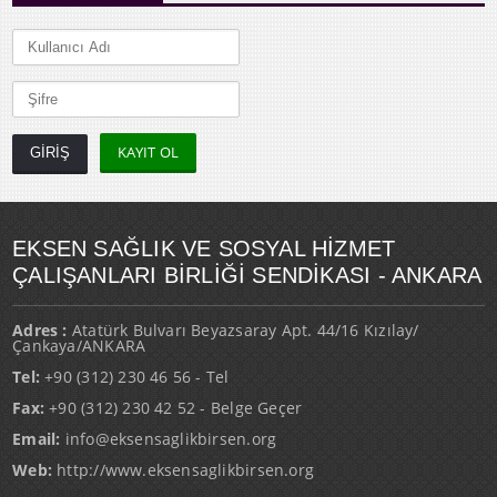
KAYIT OL
EKSEN SAĞLIK VE SOSYAL HİZMET
ÇALIŞANLARI BİRLİĞİ SENDİKASI - ANKARA
Adres :
Atatürk Bulvarı Beyazsaray Apt. 44/16 Kızılay/
Çankaya/ANKARA
Tel:
+90 (312) 230 46 56 - Tel
Fax:
+90 (312) 230 42 52 - Belge Geçer
Email:
info@eksensaglikbirsen.org
Web:
http://www.eksensaglikbirsen.org