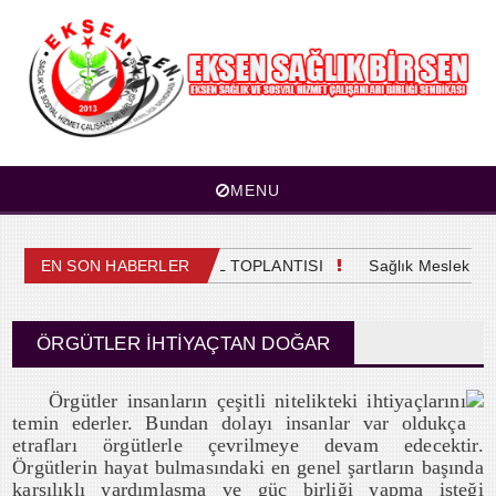
MENU
4. OLAĞAN GENEL KURUL TOPLANTISI
EN SON HABERLER
Sağlık Meslek Mensu
ÖRGÜTLER İHTIYAÇTAN DOĞAR
Örgütler insanların çeşitli nitelikteki ihtiyaçlarını
temin ederler. Bundan dolayı insanlar var oldukça
etrafları örgütlerle çevrilmeye devam edecektir.
Örgütlerin hayat bulmasındaki en genel şartların başında
karşılıklı yardımlaşma ve güç birliği yapma isteği