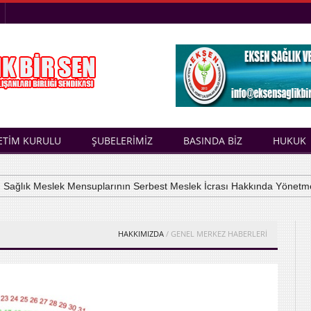
ETİM KURULU
ŞUBELERİMİZ
BASINDA BİZ
HUKUK
ğlık Meslek Mensuplarının Serbest Meslek İcrası Hakkında Yönetmelik
HAKKIMIZDA
/ GENEL MERKEZ HABERLERİ