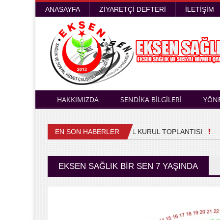
ANASAYFA
ZIYARETÇI DEFTERI
İLETIŞIM
HAKKIMIZDA
SENDİKA BİLGİLERİ
YÖN
EN SON HABERLER
4. OLAĞAN GENEL KURUL TOPLANTISI
Sa
EKSEN SAĞLIK BIR SEN 7 YAŞINDA