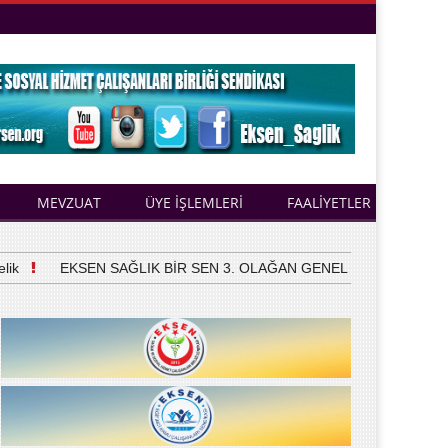
MEVZUAT
ÜYE İŞLEMLERİ
FAALİYETLER
EKSEN SAĞLIK BİR SEN 3. OLAĞAN GENEL KURULUNU YAPTI