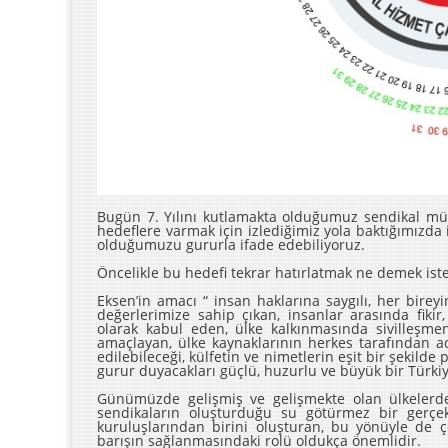
Bugün 7. Yılını kutlamakta olduğumuz sendikal mü
hedeflere varmak için izlediğimiz yola baktığımızd
olduğumuzu gururla ifade edebiliyoruz.
Öncelikle bu hedefi tekrar hatırlatmak ne demek ist
Eksen’in amacı “ insan haklarına saygılı, her bireyi
değerlerimize sahip çıkan, insanlar arasında fiki
olarak kabul eden, ülke kalkınmasında sivilleşm
amaçlayan, ülke kaynaklarının herkes tarafından ad
edilebileceği, külfetin ve nimetlerin eşit bir şekilde 
gurur duyacakları güçlü, huzurlu ve büyük bir Türkiy
Günümüzde gelişmiş ve gelişmekte olan ülkelerde,
sendikaların oluşturduğu su götürmez bir gerçek
kuruluşlarından birini oluşturan, bu yönüyle de ço
barışın sağlanmasındaki rolü oldukça önemlidir.