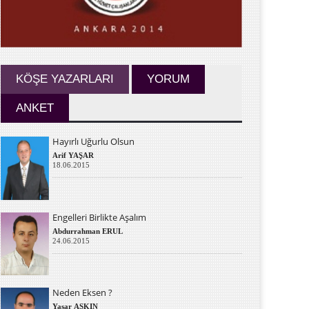
KÖŞE YAZARLARI
YORUM
ANKET
Hayırlı Uğurlu Olsun
Arif YAŞAR
18.06.2015
Engelleri Birlikte Aşalım
Abdurrahman ERUL
24.06.2015
Neden Eksen ?
Yaşar AŞKIN