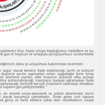
cadelemiz bize, başta ortaya koyduğumuz hedeflere ve bu
a ilk gün ki heyecan ve anlayışla yürüyüşümüzü sürdürmekte
ediğimizin daha iyi anlaşılması bakımından önemlidir.
n özgür olarak kendini ifade edebileceği, tarihi ve kültürel
r, düşünce ayrımı yapmadan onları saygıdeğer birer birey
enin önemine inanan, ülke insanına düşünce ufku açmayı
ilce kullanılabileceği, inançların baskıya uğramadan ifade
paylaşılacağı, tarihiyle barışık, insanların vatandaşı olmaktan
e hayalini gerçekleştirmektir.”
 en önemli sosyo-ekonomik ve politik aktörlerden birini
 olarak karşımıza çıkmaktadır. Önde gelen sivil toplum
k geniş ve farklı etkilere sahip olan sendikaların, sosyal