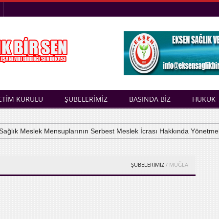
ETİM KURULU
ŞUBELERİMİZ
BASINDA BİZ
HUKUK
lık Meslek Mensuplarının Serbest Meslek İcrası Hakkında Yönetmelik
ŞUBELERİMİZ
/ MUĞLA