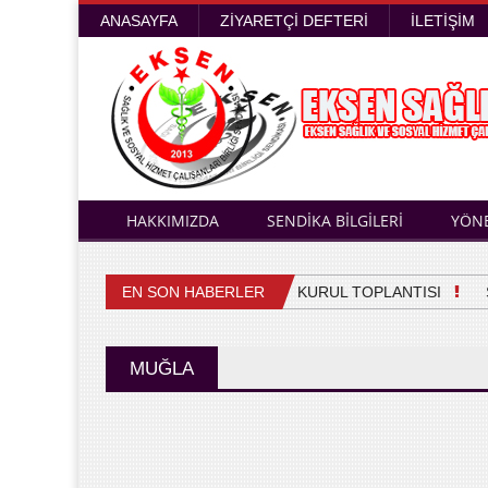
ANASAYFA
ZIYARETÇI DEFTERI
İLETIŞIM
HAKKIMIZDA
SENDİKA BİLGİLERİ
YÖN
EN SON HABERLER
4. OLAĞAN GENEL KURUL TOPLANTISI
Sağ
MUĞLA