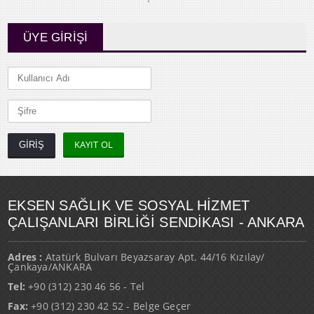
ÜYE GİRİŞİ
KAYIT OL
EKSEN SAĞLIK VE SOSYAL HİZMET
ÇALIŞANLARI BİRLİĞİ SENDİKASI - ANKARA
Adres :
Atatürk Bulvarı Beyazsaray Apt. 44/16 Kızılay/
Çankaya/ANKARA
Tel:
+90 (312) 230 46 56 - Tel
Fax:
+90 (312) 230 42 52 - Belge Geçer