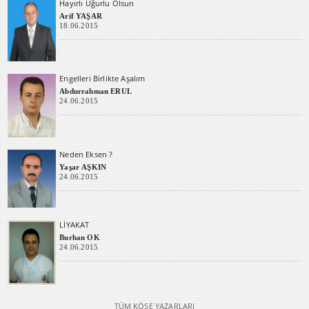
Hayırlı Uğurlu Olsun
Arif YAŞAR
18.06.2015
Engelleri Birlikte Aşalım
Abdurrahman ERUL
24.06.2015
Neden Eksen ?
Yaşar AŞKIN
24.06.2015
LİYAKAT
Burhan OK
24.06.2015
TÜM KÖŞE YAZARLARI