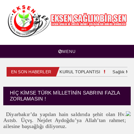
MENU
EN SON HABERLER
4. OLAĞAN GENEL KURUL TOPLANTISI
Sağlık Mesle
HIÇ KIMSE TÜRK MILLETININ SABRINI FAZLA
ZORLAMASIN !
Diyarbakır’da yapılan hain saldırıda şehit olan Hv.
Astsb. Üçvş. Nejdet Aydoğdu’ya Allah’tan rahmet;
ailesine başsağlığı diliyoruz.