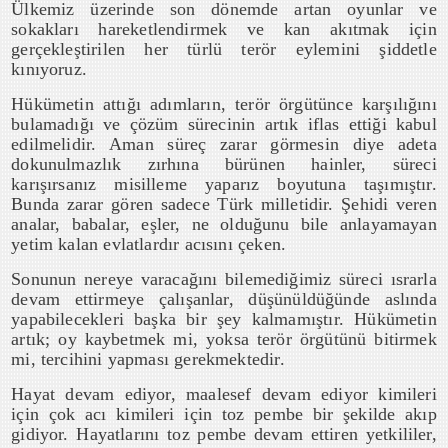
Ülkemiz üzerinde son dönemde artan oyunlar ve
sokakları hareketlendirmek ve kan akıtmak için
gerçekleştirilen her türlü terör eylemini şiddetle
kınıyoruz.
Hükümetin attığı adımların, terör örgütünce karşılığını
bulamadığı ve çözüm sürecinin artık iflas ettiği kabul
edilmelidir. Aman süreç zarar görmesin diye adeta
dokunulmazlık zırhına bürünen hainler, süreci
karışırsanız misilleme yaparız boyutuna taşımıştır.
Bunda zarar gören sadece Türk milletidir. Şehidi veren
analar, babalar, eşler, ne olduğunu bile anlayamayan
yetim kalan evlatlardır acısını çeken.
Sonunun nereye varacağını bilemediğimiz süreci ısrarla
devam ettirmeye çalışanlar, düşünüldüğünde aslında
yapabilecekleri başka bir şey kalmamıştır. Hükümetin
artık; oy kaybetmek mi, yoksa terör örgütünü bitirmek
mi, tercihini yapması gerekmektedir.
Hayat devam ediyor, maalesef devam ediyor kimileri
için çok acı kimileri için toz pembe bir şekilde akıp
gidiyor. Hayatlarını toz pembe devam ettiren yetkililer,