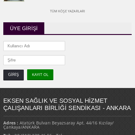
TÜM KÖŞE YAZARLARI
ÜYE GİRİŞİ
KAYIT OL
EKSEN SAĞLIK VE SOSYAL HİZMET
ÇALIŞANLARI BİRLİĞİ SENDİKASI - ANKARA
Adres :
Atatürk Bulvarı Beyazsaray Apt. 44/16 Kızılay/
Çankaya/ANKARA