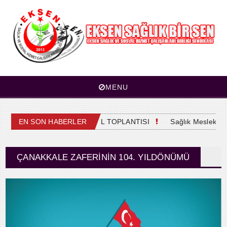
MENU
4. OLAĞAN GENEL KURUL TOPLANTISI
EN SON HABERLER
Sağlık Meslek Mens
ÇANAKKALE ZAFERININ 104. YILDÖNÜMÜ