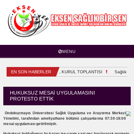
MENU
EN SON HABERLER
4. OLAĞAN GENEL KURUL TOPLANTISI
Sağlık Mesl
HUKUKSUZ MESAI UYGULAMASINI
PROTESTO ETTIK
Ondokuzmayıs Üniversitesi Sağlık Uygulama ve Araştırma Merkezi
Yönetimi, tarafından ameliyathane bölümü çalışanlarına 07:30-18:00
mesai uygulaması getirilmiştir.
Hukuksuz bulduğumuz bu kararı işe yarım saat geç başlayarak protesto