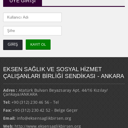
ÜYE GİRİŞİ
KAYIT OL
EKSEN SAĞLIK VE SOSYAL HİZMET
ÇALIŞANLARI BİRLİĞİ SENDİKASI - ANKARA
Adres :
Atatürk Bulvarı Beyazsaray Apt. 44/16 Kızılay/
Çankaya/ANKARA
Tel:
+90 (312) 230 46 56 - Tel
Fax:
+90 (312) 230 42 52 - Belge Geçer
Email:
info@eksensaglikbirsen.org
Web:
http://www.eksensaglikbirsen.org