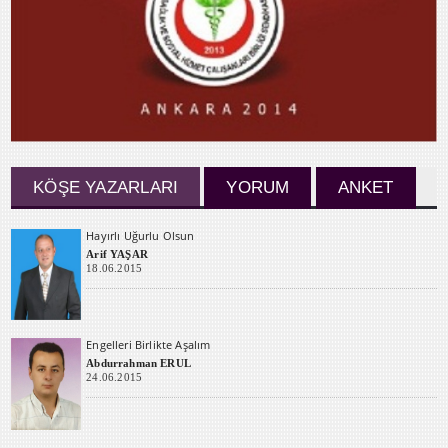
KÖŞE YAZARLARI
YORUM
ANKET
Hayırlı Uğurlu Olsun
Arif YAŞAR
18.06.2015
Engelleri Birlikte Aşalım
Abdurrahman ERUL
24.06.2015