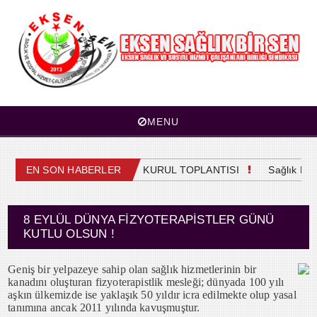
MENU
EN SON HABERLER
4. OLAĞAN GENEL KURUL TOPLANTISI
Sağlık Mesle
8 EYLÜL DÜNYA FİZYOTERAPİSTLER GÜNÜ
KUTLU OLSUN !
Geniş bir yelpazeye sahip olan sağlık hizmetlerinin bir
kanadını oluşturan fizyoterapistlik mesleği; dünyada 100 yılı
aşkın ülkemizde ise yaklaşık 50 yıldır icra edilmekte olup yasal
tanımına ancak 2011 yılında kavuşmuştur.