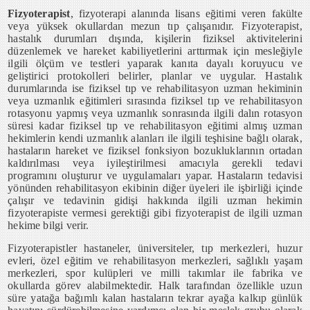
Fizyoterapist
, fizyoterapi alanında lisans eğitimi veren fakülte
veya yüksek okullardan mezun tıp çalışanıdır. Fizyoterapist,
hastalık durumları dışında, kişilerin fiziksel aktivitelerini
düzenlemek ve hareket kabiliyetlerini arttırmak için mesleğiyle
ilgili ölçüm ve testleri yaparak kanıta dayalı koruyucu ve
geliştirici protokolleri belirler, planlar ve uygular. Hastalık
durumlarında ise fiziksel tıp ve rehabilitasyon uzman hekiminin
veya uzmanlık eğitimleri sırasında fiziksel tıp ve rehabilitasyon
rotasyonu yapmış veya uzmanlık sonrasında ilgili dalın rotasyon
süresi kadar fiziksel tıp ve rehabilitasyon eğitimi almış uzman
hekimlerin kendi uzmanlık alanları ile ilgili teşhisine bağlı olarak,
hastaların hareket ve fiziksel fonksiyon bozukluklarının ortadan
kaldırılması veya iyileştirilmesi amacıyla gerekli tedavi
programını oluşturur ve uygulamaları yapar. Hastaların tedavisi
yönünden rehabilitasyon ekibinin diğer üyeleri ile işbirliği içinde
çalışır ve tedavinin gidişi hakkında ilgili uzman hekimin
fizyoterapiste vermesi gerektiği gibi fizyoterapist de ilgili uzman
hekime bilgi verir.
Fizyoterapistler hastaneler, üniversiteler, tıp merkezleri, huzur
evleri, özel eğitim ve rehabilitasyon merkezleri, sağlıklı yaşam
merkezleri, spor kulüpleri ve milli takımlar ile fabrika ve
okullarda görev alabilmektedir. Halk tarafından özellikle uzun
süre yatağa bağımlı kalan hastaların tekrar ayağa kalkıp günlük