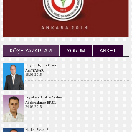
KÖŞE YAZARLARI
YORUM
ANKET
Hayırlı Uğurlu Olsun
Arif YAŞAR
18.06.2015
Engelleri Birlikte Aşalım
Abdurrahman ERUL
24.06.2015
Neden Eksen ?