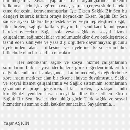
unutmuşlardır. Siyasi yapılarla olan diyaloglarında ülkenin
kalkınması için işlev gören paydaş yapılar çerçevesinde hareket
etme dengesini koruyamamıştırlar. İşte Eksen Sağlık Bir Sen bu
dengeyi kurarak farkını ortaya koyacaktır. Eksen Sağlık Bir Sen
sadece siyasi iktidara hep destek veren veya hep eleştiren değil;
fikir üreten, sağlığa katkı sağlayan bir sendikacılık anlayışını
hareket edecektir. Sağa, sola veya sağlık ve sosyal hizmet
çalışanlarını sağımızdakiler ve solumuzdakiler diye ötekileştirerek
tasnif eden zihniyete ve yasa dışı örgütlere dayanmayan; gücünü
üyelerinden alan, ülkesine ve üyelerine karşı sorumluluk
bilincinde olan bir sendika olacaktır.
Her sendikanın sağlık ve sosyal hizmet çalışanlarının
sorunlarını farklı siyasi ideolojilere göre değerlendirdikleri bu
dağınık sendikacılık anlayışında, kadim medeniyet değerlerimize
göre insanı merkeze alan bir eksene ihtiyaç duyulmuştur. Sağlık
ve sosyal hizmet çalışanlarının ve Sağlık sisteminin sorunlarının
çözümünde proje geliştiren, fikir üreten, yozlaşan milli
kimliğimizi yeniden ihya etmeyi kendine ilke edinen Eksen
Sağlık Bir Sen, üyelerinden aldığı güçle Türk sağlık ve sosyal
hizmetler sistemine ciddi katkılar sunacaktır. Saygılarımla…
Yaşar AŞKIN