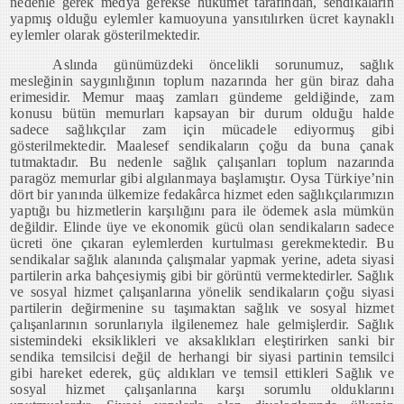
nedenle gerek medya gerekse hükümet tarafından, sendikaların
yapmış olduğu eylemler kamuoyuna yansıtılırken ücret kaynaklı
eylemler olarak gösterilmektedir.
Aslında günümüzdeki öncelikli sorunumuz, sağlık
mesleğinin saygınlığının toplum nazarında her gün biraz daha
erimesidir. Memur maaş zamları gündeme geldiğinde, zam
konusu bütün memurları kapsayan bir durum olduğu halde
sadece sağlıkçılar zam için mücadele ediyormuş gibi
gösterilmektedir. Maalesef sendikaların çoğu da buna çanak
tutmaktadır. Bu nedenle sağlık çalışanları toplum nazarında
paragöz memurlar gibi algılanmaya başlamıştır. Oysa Türkiye’nin
dört bir yanında ülkemize fedakârca hizmet eden sağlıkçılarımızın
yaptığı bu hizmetlerin karşılığını para ile ödemek asla mümkün
değildir. Elinde üye ve ekonomik gücü olan sendikaların sadece
ücreti öne çıkaran eylemlerden kurtulması gerekmektedir. Bu
sendikalar sağlık alanında çalışmalar yapmak yerine, adeta siyasi
partilerin arka bahçesiymiş gibi bir görüntü vermektedirler. Sağlık
ve sosyal hizmet çalışanlarına yönelik sendikaların çoğu siyasi
partilerin değirmenine su taşımaktan sağlık ve sosyal hizmet
çalışanlarının sorunlarıyla ilgilenemez hale gelmişlerdir. Sağlık
sistemindeki eksiklikleri ve aksaklıkları eleştirirken sanki bir
sendika temsilcisi değil de herhangi bir siyasi partinin temsilci
gibi hareket ederek, güç aldıkları ve temsil ettikleri Sağlık ve
sosyal hizmet çalışanlarına karşı sorumlu olduklarını