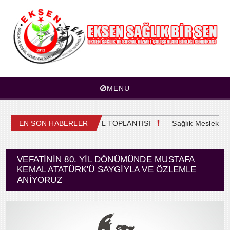
MENU
4. OLAĞAN GENEL KURUL TOPLANTISI
EN SON HABERLER
Sağlık Meslek Mens
VEFATININ 80. YIL DÖNÜMÜNDE MUSTAFA
KEMAL ATATÜRK'Ü SAYGIYLA VE ÖZLEMLE
ANIYORUZ