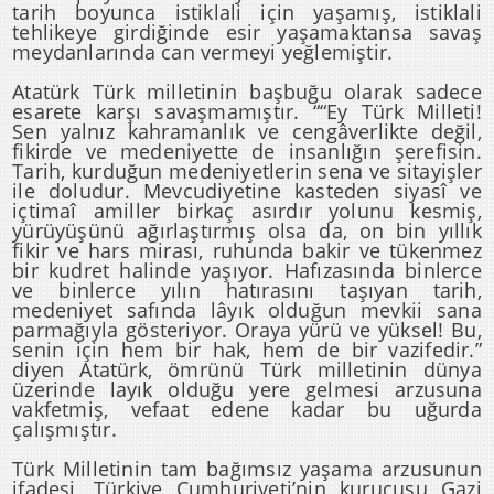
tarih boyunca istiklali için yaşamış, istiklali
tehlikeye girdiğinde esir yaşamaktansa savaş
meydanlarında can vermeyi yeğlemiştir.
Atatürk Türk milletinin başbuğu olarak sadece
esarete karşı savaşmamıştır. ““Ey Türk Milleti!
Sen yalnız kahramanlık ve cengâverlikte değil,
fikirde ve medeniyette de insanlığın şerefisin.
Tarih, kurduğun medeniyetlerin sena ve sitayişler
ile doludur. Mevcudiyetine kasteden siyasî ve
içtimaî amiller birkaç asırdır yolunu kesmiş,
yürüyüşünü ağırlaştırmış olsa da, on bin yıllık
fikir ve hars mirası, ruhunda bakir ve tükenmez
bir kudret halinde yaşıyor. Hafızasında binlerce
ve binlerce yılın hatırasını taşıyan tarih,
medeniyet safında lâyık olduğun mevkii sana
parmağıyla gösteriyor. Oraya yürü ve yüksel! Bu,
senin için hem bir hak, hem de bir vazifedir.”
diyen Atatürk, ömrünü Türk milletinin dünya
üzerinde layık olduğu yere gelmesi arzusuna
vakfetmiş, vefaat edene kadar bu uğurda
çalışmıştır.
Türk Milletinin tam bağımsız yaşama arzusunun
ifadesi, Türkiye Cumhuriyeti’nin kurucusu Gazi