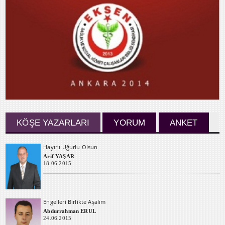
KÖŞE YAZARLARI
YORUM
ANKET
Hayırlı Uğurlu Olsun
Arif YAŞAR
18.06.2015
Engelleri Birlikte Aşalım
Abdurrahman ERUL
24.06.2015