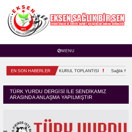
MENU
EN SON HABERLER
4. OLAĞAN GENEL KURUL TOPLANTISI
Sağlık Mesle
TÜRK YURDU DERGISI İLE SENDIKAMIZ
ARASINDA ANLAŞMA YAPILMIŞTIR