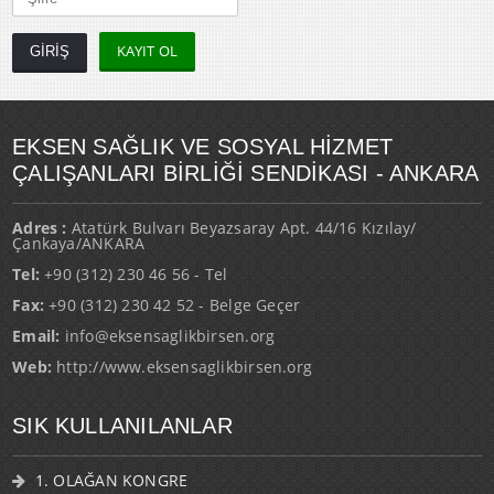
KAYIT OL
EKSEN SAĞLIK VE SOSYAL HİZMET
ÇALIŞANLARI BİRLİĞİ SENDİKASI - ANKARA
Adres :
Atatürk Bulvarı Beyazsaray Apt. 44/16 Kızılay/
Çankaya/ANKARA
Tel:
+90 (312) 230 46 56 - Tel
Fax:
+90 (312) 230 42 52 - Belge Geçer
Email:
info@eksensaglikbirsen.org
Web:
http://www.eksensaglikbirsen.org
SIK KULLANILANLAR
1. OLAĞAN KONGRE