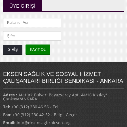
ÜYE GİRİŞİ
KAYIT OL
EKSEN SAĞLIK VE SOSYAL HİZMET
ÇALIŞANLARI BİRLİĞİ SENDİKASI - ANKARA
Adres :
Atatürk Bulvarı Beyazsaray Apt. 44/16 Kızılay/
Çankaya/ANKARA
Tel:
+90 (312) 230 46 56 - Tel
Fax:
+90 (312) 230 42 52 - Belge Geçer
Email:
info@eksensaglikbirsen.org