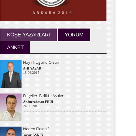
KÖŞE YAZARLARI
YORUM
ANKET
Hayırlı Uğurlu Olsun
Arif YAŞAR
18.06.2015
Engelleri Birlikte Aşalım
Abdurrahman ERUL
24.06.2015
Neden Eksen ?
Yaşar AŞKIN