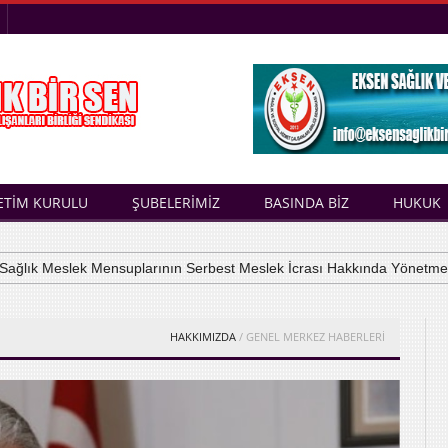
ETİM KURULU
ŞUBELERİMİZ
BASINDA BİZ
HUKUK
ık Meslek Mensuplarının Serbest Meslek İcrası Hakkında Yönetmelik
HAKKIMIZDA
/ GENEL MERKEZ HABERLERİ