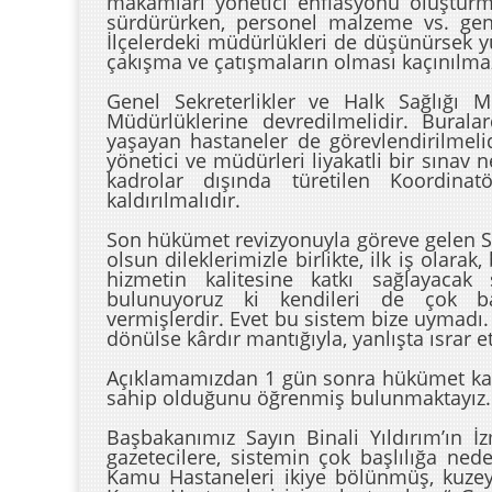
makamları yönetici enflasyonu oluşturm
sürdürürken, personel malzeme vs. gene
İlçelerdeki müdürlükleri de düşünürsek yü
çakışma ve çatışmaların olması kaçınılma
Genel Sekreterlikler ve Halk Sağlığı Mü
Müdürlüklerine devredilmelidir. Buralar
yaşayan hastaneler de görevlendirilmelid
yönetici ve müdürleri liyakatli bir sınav 
kadrolar dışında türetilen Koordina
kaldırılmalıdır.
Son hükümet revizyonuyla göreve gelen S
olsun dileklerimizle birlikte, ilk iş olara
hizmetin kalitesine katkı sağlayacak
bulunuyoruz ki kendileri de çok baş
vermişlerdir. Evet bu sistem bize uymadı
dönülse kârdır mantığıyla, yanlışta ısrar
Açıklamamızdan 1 gün sonra hükümet ka
sahip olduğunu öğrenmiş bulunmaktayız.
Başbakanımız Sayın Binali Yıldırım’ın İz
gazetecilere, sistemin çok başlılığa ned
Kamu Hastaneleri ikiye bölünmüş, kuze