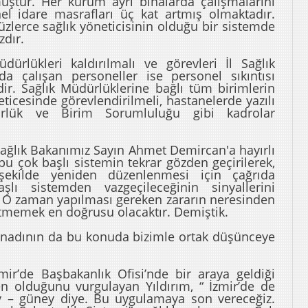
uştur. Her kurum ayrı binalarda çalışmalarını
l idare masrafları üç kat artmış olmaktadır.
zlerce sağlık yöneticisinin olduğu bir sistemde
zdır.
dürlükleri kaldırılmalı ve görevleri İl Sağlık
da çalışan personeller ise personel sıkıntısı
ir. Sağlık Müdürlüklerine bağlı tüm birimlerin
neticesinde görevlendirilmeli, hastanelerde yazılı
törlük ve Birim Sorumluluğu gibi kadrolar
ağlık Bakanımız Sayın Ahmet Demircan'a hayırlı
k, bu çok başlı sistemin tekrar gözden geçirilerek,
 şekilde yeniden düzenlenmesi için çağrıda
lı sistemden vazgeçileceğinin sinyallerini
. O zaman yapılması gereken zararın neresinden
 etmemek en doğrusu olacaktır. Demiştik.
nadının da bu konuda bizimle ortak düşünceye
mir’de Başbakanlık Ofisi’nde bir araya geldiği
en olduğunu vurgulayan Yıldırım, “ İzmir’de de
y – güney diye. Bu uygulamaya son vereceğiz.