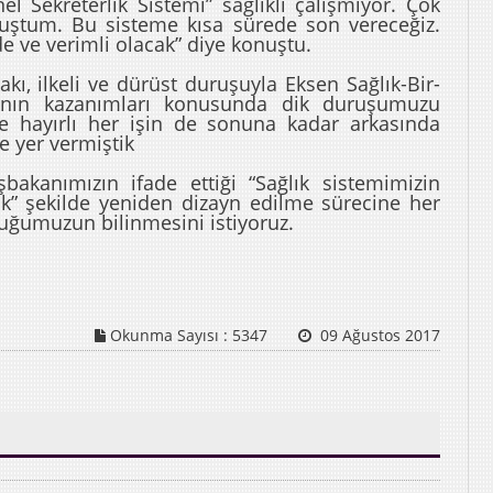
l Sekreterlik Sistemi” sağlıklı çalışmıyor. Çok
onuştum. Bu sisteme kısa sürede son vereceğiz.
de ve verimli olacak” diye konuştu.
kı, ilkeli ve dürüst duruşuyla Eksen Sağlık-Bir-
arının kazanımları konusunda dik duruşumuzu
e hayırlı her işin de sonuna kadar arkasında
ne yer vermiştik
bakanımızın ifade ettiği “Sağlık sistemimizin
ak” şekilde yeniden dizayn edilme sürecine her
duğumuzun bilinmesini istiyoruz.
Okunma Sayısı :
5347
09 Ağustos 2017