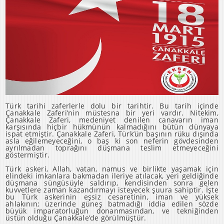
Türk tarihi zaferlerle dolu bir tarihtir. Bu tarih içinde
Çanakkale Zaferi’nin müstesna bir yeri vardır. Nitekim,
Çanakkale Zaferi, medeniyet denilen canavarın iman
karşısında hiçbir hükmünün kalmadığını bütün dünyaya
ispat etmiştir. Çanakkale Zaferi, Türk’ün başının rüku dışında
asla eğilemeyeceğini, o baş ki son neferin gövdesinden
ayrılmadan toprağını düşmana teslim etmeyeceğini
göstermiştir.
Türk askeri, Allah, vatan, namus ve birlikte yaşamak için
elindeki imkanlara bakmadan ileriye atılacak, yeri geldiğinde
düşmana süngüsüyle saldırıp, kendisinden sonra gelen
kuvvetlere zaman kazandırmayı isteyecek şuura sahiptir. İşte
bu Türk askerinin eşsiz cesaretinin, iman ve yüksek
ahlakının; üzerinde güneş batmadığı iddia edilen sözde
büyük imparatorluğun donanmasından, ve tekniğinden
üstün olduğu Çanakkale’de görülmüştür.