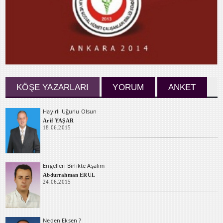
KÖŞE YAZARLARI
YORUM
ANKET
Hayırlı Uğurlu Olsun
Arif YAŞAR
18.06.2015
Engelleri Birlikte Aşalım
Abdurrahman ERUL
24.06.2015
Neden Eksen ?