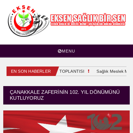
MENU
4. OLAĞAN GENEL KURUL TOPLANTISI
EN SON HABERLER
Sağlık Meslek Mensup
ÇANAKKALE ZAFERININ 102. YIL DÖNÜMÜNÜ
KUTLUYORUZ