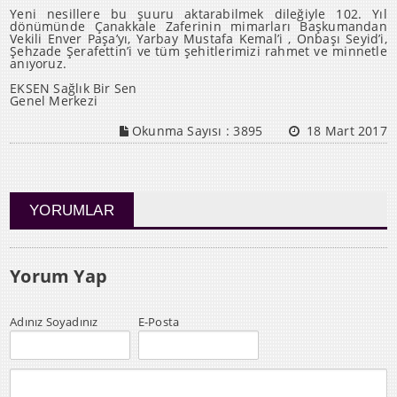
Yeni nesillere bu şuuru aktarabilmek dileğiyle 102. Yıl
dönümünde Çanakkale Zaferinin mimarları Başkumandan
Vekili Enver Paşa’yı, Yarbay Mustafa Kemal’i , Onbaşı Seyid’i,
Şehzade Şerafettin’i ve tüm şehitlerimizi rahmet ve minnetle
anıyoruz.
EKSEN Sağlık Bir Sen
Genel Merkezi
Okunma Sayısı :
3895
18 Mart 2017
YORUMLAR
Yorum Yap
Adınız Soyadınız
E-Posta