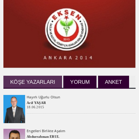
KÖŞE YAZARLARI
YORUM
ANKET
Hayırlı Uğurlu Olsun
Arif YAŞAR
18.06.2015
Engelleri Birlikte Aşalım
Abdurrahman ERUL