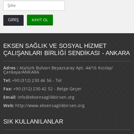
KAYIT OL
EKSEN SAĞLIK VE SOSYAL HİZMET
ÇALIŞANLARI BİRLİĞİ SENDİKASI - ANKARA
Adres :
Atatürk Bulvarı Beyazsaray Apt. 44/16 Kızılay/
Çankaya/ANKARA
Tel:
+90 (312) 230 46 56 - Tel
Fax:
+90 (312) 230 42 52 - Belge Geçer
Email:
info@eksensaglikbirsen.org
Web:
http://www.eksensaglikbirsen.org
SIK KULLANILANLAR