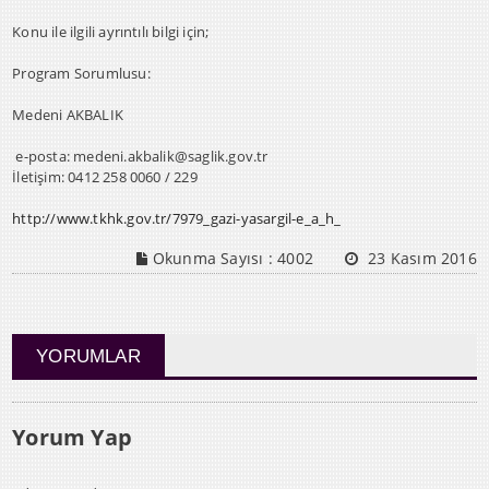
Konu ile ilgili ayrıntılı bilgi için;
Program Sorumlusu:
Medeni AKBALIK
e-posta: medeni.akbalik@saglik.gov.tr
İletişim: 0412 258 0060 / 229
http://www.tkhk.gov.tr/7979_gazi-yasargil-e_a_h_
Okunma Sayısı :
4002
23 Kasım 2016
YORUMLAR
Yorum Yap