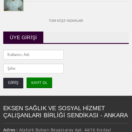
TÜM KÖŞE YAZARLARI
ÜYE GİRİŞİ
KAYIT OL
EKSEN SAĞLIK VE SOSYAL HİZMET
ÇALIŞANLARI BİRLİĞİ SENDİKASI - ANKARA
Adres :
Atatürk Bulvarı Beyazsaray Apt. 44/16 Kızılay/