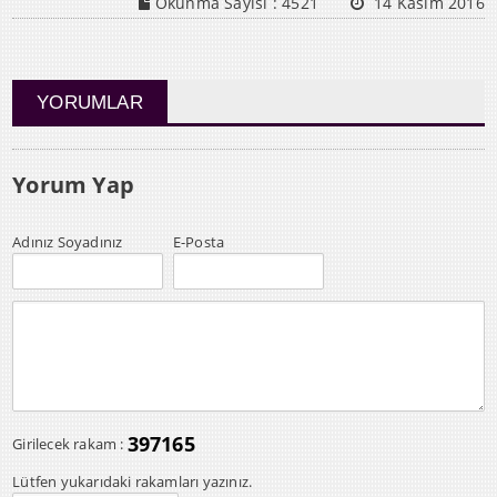
Okunma Sayısı :
4521
14 Kasım 2016
YORUMLAR
Yorum Yap
Adınız Soyadınız
E-Posta
397165
Girilecek rakam :
Lütfen yukarıdaki rakamları yazınız.