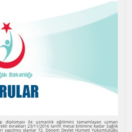
tıp diploması ile uzmanlık eğitimini tamamlayan uzman
kli evrakları 23/11/2016 tarihi mesai bitimine kadar Sağlık
eri yapılmış olanlar 72. Dönem Devlet Hizmeti Yükümlülüğü