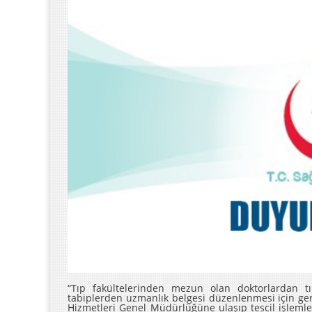
“Tıp fakültelerinden mezun olan doktorlardan 
tabiplerden uzmanlık belgesi düzenlenmesi için gere
Hizmetleri Genel Müdürlüğüne ulaşıp tescil işleml