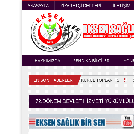
ANASAYFA
ZIYARETÇI DEFTERI
İLETIŞIM
HAKKIMIZDA
SENDİKA BİLGİLERİ
YÖN
EN SON HABERLER
4. OLAĞAN GENEL KURUL TOPLANTISI
Sağl
72.DÖNEM DEVLET HIZMETI YÜKÜMLÜLÜ