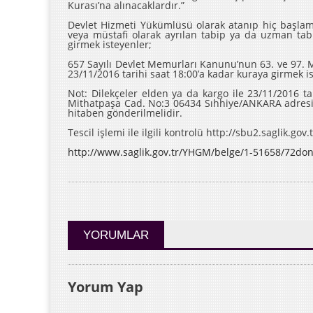
Kurası’na alınacaklardır.”
Devlet Hizmeti Yükümlüsü olarak atanıp hiç başlam
veya müstafi olarak ayrılan tabip ya da uzman ta
girmek isteyenler;
657 Sayılı Devlet Memurları Kanunu’nun 63. ve 97. 
23/11/2016 tarihi saat 18:00’a kadar kuraya girmek iste
Not: Dilekçeler elden ya da kargo ile 23/11/2016 ta
Mithatpaşa Cad. No:3 06434 Sıhhiye/ANKARA adresi
hitaben gönderilmelidir.
Tescil işlemi ile ilgili kontrolü http://sbu2.saglik.gov
http://www.saglik.gov.tr/YHGM/belge/1-51658/72don
YORUMLAR
Yorum Yap