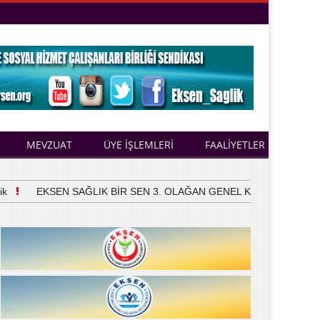
MEVZUAT
ÜYE İŞLEMLERİ
FAALİYETLER
EKSEN SAĞLIK BİR SEN 3. OLAĞAN GENEL KURULUNU YAPTI