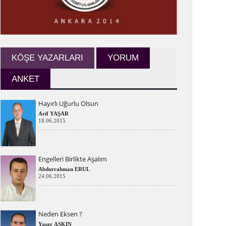
KÖŞE YAZARLARI
YORUM
ANKET
Hayırlı Uğurlu Olsun
Arif YAŞAR
18.06.2015
Engelleri Birlikte Aşalım
Abdurrahman ERUL
24.06.2015
Neden Eksen ?
Yaşar AŞKIN