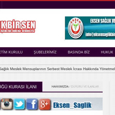
ETİM KURULU
ŞUBELERİMİZ
BASINDA BİZ
HUKUK
ık Meslek Mensuplarının Serbest Meslek İcrası Hakkında Yönetmelik
ĞÜ KURASI İLANI
HAKKIMIZDA
/ DUYURU VE İLANLAR