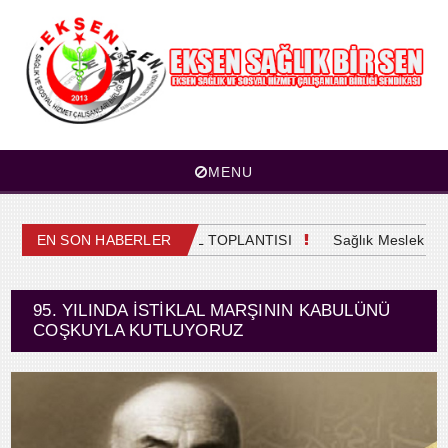
MENU
4. OLAĞAN GENEL KURUL TOPLANTISI
EN SON HABERLER
Sağlık Meslek Mensu
95. YILINDA İSTİKLAL MARŞININ KABULÜNÜ
COŞKUYLA KUTLUYORUZ