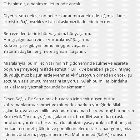
O benimdir, o benim milletimindir ancak
Diyerek son nefes, son nefere kadar mücadele edeceğimizi ifade
etmiştir. Bağımsızlık ve istiklal aşkımızı ifade ederken de:
Ben ezelden beridir hür yaşadım, hür yaşarım.
Hangi çılgın bana zincir vuracakmış? Şaşarım.
Kükremiş sel gibiyim bendimi çiğner, aşarım.
Yırtarım dağları, enginlere sığmam, taşarım.
Mısralarıyla, bu milletin tarihinin hiç döneminde zulme ve esarete
boyun eğmeyeceğini ifade etmiştir. Birlik ve beraberliğe çok ihtiyaç
duyduğumuz bugünlerde Mehmet Akif Ersoy’un ölmeden önceki şu
sözünün asla unutulmamasını istiyoruz: “Allah bu milleti bir daha
İstiklal Marşı yazmak zorunda bırakmasın.”
Eksen Sağlık Bir Sen olarak bu vatan için şehit düşen bütün
kahramanlarımız rahmet ve minnetle anarken yüreğinde Allah
aşkından, vatan ve millet aşkından kocaman bir yanardağ barındıran
Koca Akif, Türk bayrağı dalgalandıkça, bu millet var oldukça asla
unutulmayacaksın, her zaman kalbimizde yaşayacaksın. Ruhun şad,
mekanın cennet, güllerin ve gönüllerin efendisi, iki cihan güneşimiz,
liderim, önderim, peygamberim Hz. Muhammed (S.A.V.) komşun