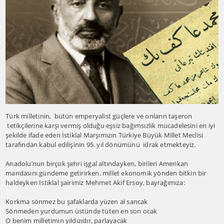
Türk milletinin, bütün emperyalist güçlere ve onların taşeron
tetikçilerine karşı vermiş olduğu eşsiz bağımsızlık mücadelesini en iyi
şekilde ifade eden İstiklal Marşımızın Türkiye Büyük Millet Meclisi
tarafından kabul edilişinin 95. yıl dönümünü idrak etmekteyiz.
Anadolu’nun birçok şehri işgal altındayken, birileri Amerikan
mandasını gündeme getirirken, millet ekonomik yönden bitkin bir
haldeyken İstiklal şairimiz Mehmet Akif Ersoy, bayrağımıza:
Korkma sönmez bu şafaklarda yüzen al sancak
Sönmeden yurdumun üstünde tüten en son ocak
O benim milletimin yıldızıdır, parlayacak