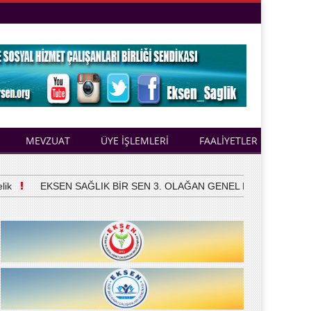
MEVZUAT
ÜYE İŞLEMLERİ
FAALİYETLER
EKSEN SAĞLIK BİR SEN 3. OLAĞAN GENEL KURULUNU YAPTI