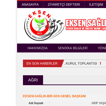
ANASAYFA
ZIYARETÇI DEFTERI
İLETIŞIM
HAKKIMIZDA
SENDİKA BİLGİLERİ
YÖN
EN SON HABERLER
4. OLAĞAN GENEL KURUL TOPLANTISI
Sağ
AĞRI
EKSEN-SAĞLIK-BİR-SEN GENEL BAŞKANI
Adı Soyadı
:
ARİF YAŞ