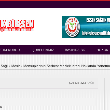
ETİM KURULU
ŞUBELERİMİZ
BASINDA BİZ
HUKUK
lık Meslek Mensuplarının Serbest Meslek İcrası Hakkında Yönetmelik
ŞUBELERİMİZ
/ AĞRI
AR