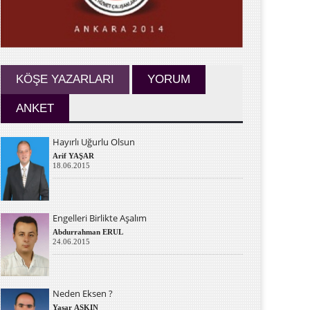
KÖŞE YAZARLARI
YORUM
ANKET
Hayırlı Uğurlu Olsun
Arif YAŞAR
18.06.2015
Engelleri Birlikte Aşalım
Abdurrahman ERUL
24.06.2015
Neden Eksen ?
Yaşar AŞKIN