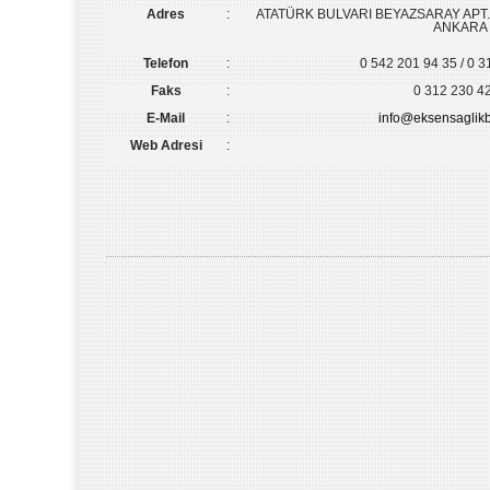
Adres
:
ATATÜRK BULVARI BEYAZSARAY APT. 
ANKARA
Telefon
:
0 542 201 94 35 / 0 3
Faks
:
0 312 230 4
E-Mail
:
info@eksensaglikb
Web Adresi
: