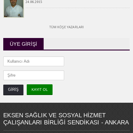
24.06.2015
TÜM KÖŞE YAZARLARI
ÜYE GİRİŞİ
KAYIT OL
EKSEN SAĞLIK VE SOSYAL HİZMET
ÇALIŞANLARI BİRLİĞİ SENDİKASI - ANKARA