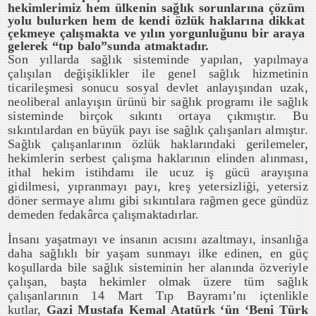
hekimlerimiz hem ülkenin sağlık sorunlarına çözüm
yolu bulurken hem de kendi özlük haklarına dikkat
çekmeye çalışmakta ve yılın yorgunluğunu bir araya
gelerek “tıp balo”sunda atmaktadır.
Son yıllarda sağlık sisteminde yapılan, yapılmaya
çalışılan değişiklikler ile genel sağlık hizmetinin
ticarileşmesi sonucu sosyal devlet anlayışından uzak,
neoliberal anlayışın ürünü bir sağlık programı ile sağlık
sisteminde birçok sıkıntı ortaya çıkmıştır. Bu
sıkıntılardan en büyük payı ise sağlık çalışanları almıştır.
Sağlık çalışanlarının özlük haklarındaki gerilemeler,
hekimlerin serbest çalışma haklarının elinden alınması,
ithal hekim istihdamı ile ucuz iş gücü arayışına
gidilmesi, yıpranmayı payı, kreş yetersizliği, yetersiz
döner sermaye alımı gibi sıkıntılara rağmen gece gündüz
demeden fedakârca çalışmaktadırlar.
İnsanı yaşatmayı ve insanın acısını azaltmayı, insanlığa
daha sağlıklı bir yaşam sunmayı ilke edinen, en güç
koşullarda bile sağlık sisteminin her alanında özveriyle
çalışan, başta hekimler olmak üzere tüm sağlık
çalışanlarının 14 Mart Tıp Bayramı’nı içtenlikle
kutlar,
Gazi Mustafa Kemal Atatürk ‘ün ‘Beni Türk