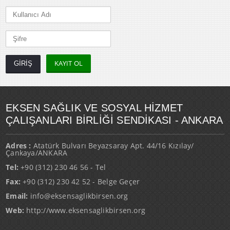
KAYIT OL
EKSEN SAĞLIK VE SOSYAL HİZMET
ÇALIŞANLARI BİRLİĞİ SENDİKASI - ANKARA
Adres :
Atatürk Bulvarı Beyazsaray Apt. 44/16 Kızılay/
Çankaya/ANKARA
Tel:
+90 (312) 230 46 56 - Tel
Fax:
+90 (312) 230 42 52 - Belge Geçer
Email:
info@eksensaglikbirsen.org
Web:
http://www.eksensaglikbirsen.org