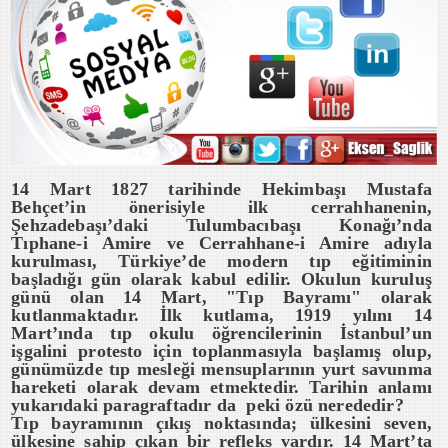
14 Mart 1827 tarihinde Hekimbaşı Mustafa
Behçet’in önerisiyle ilk cerrahhanenin,
Şehzadebaşı’daki Tulumbacıbaşı Konağı’nda
Tıphane-i Amire ve Cerrahhane-i Amire adıyla
kurulması, Türkiye’de modern tıp eğitiminin
başladığı gün olarak kabul edilir. Okulun kuruluş
günü olan 14 Mart, "Tıp Bayramı" olarak
kutlanmaktadır.
İlk kutlama, 1919 yılını 14
Mart’ında tıp okulu öğrencilerinin İstanbul’un
işgalini protesto için toplanmasıyla başlamış olup,
günümüzde tıp mesleği mensuplarının yurt savunma
hareketi olarak devam etmektedir.
Tarihin anlamı
yukarıdaki paragraftadır da peki özü nerededir?
Tıp bayramının çıkış noktasında; ülkesini seven,
ülkesine sahip çıkan bir refleks vardır. 14 Mart’ta