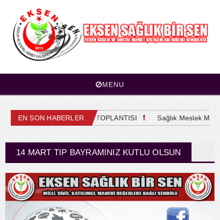
MENU
4. OLAĞAN GENEL KURUL TOPLANTISI
EN SON HABERLER
Sağlık Meslek Mensupl
14 MART TIP BAYRAMINIZ KUTLU OLSUN